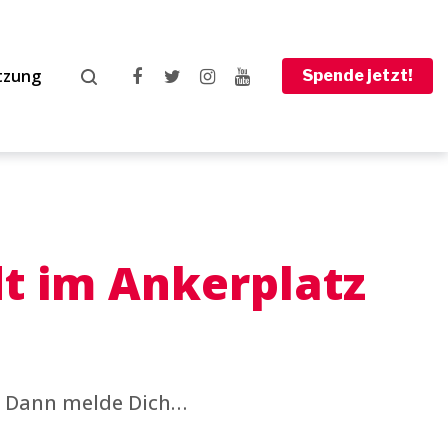
tzung
Spende jetzt!
Facebook
Twitter
Instagram
Youtube
dt im Ankerplatz
t? Dann melde Dich…