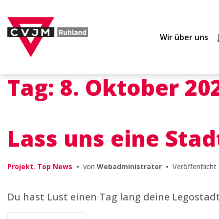
Zur
Zum
Zum
Hauptnavigation
Inhalt
Footer
springen
springen
springen
Wir über uns
Tag:
8. Oktober 20
Lass uns eine Stad
Projekt
,
Top News
•
von
Webadministrator
•
Veröffentlicht
Du hast Lust einen Tag lang deine Legostad