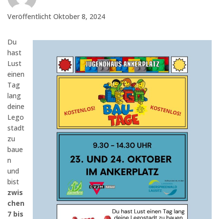
Veröffentlicht
Oktober 8, 2024
Du
hast
Lust
einen
Tag
lang
deine
Lego
stadt
zu
baue
n
und
bist
zwis
chen
7 bis