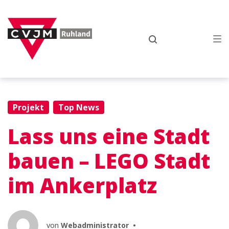
Zur
Zum
Zum
Hauptnavigation
Inhalt
Footer
springen
springen
springen
Projekt
Top News
Lass uns eine Stadt
bauen – LEGO Stadt
im Ankerplatz
von
Webadministrator
•