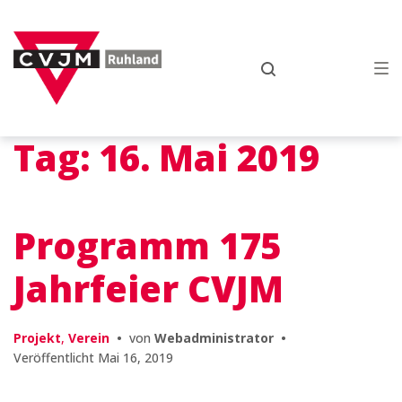
Zur
Zum
Zum
Hauptnavigation
Inhalt
Footer
springen
springen
springen
Tag:
16. Mai 2019
Programm 175
Jahrfeier CVJM
Projekt
,
Verein
•
von
Webadministrator
•
Veröffentlicht
Mai 16, 2019