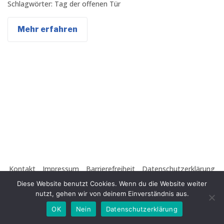
Schlagwörter:
Tag der offenen Tür
Mehr erfahren
Kontakt
Impressum
Barrierefreiheit
Datenschutzerklärung
Copyright © 2026 CVJM-Ruhland e.V.
Diese Website benutzt Cookies. Wenn du die Website weiter
nutzt, gehen wir von deinem Einverständnis aus.
OK
Nein
Datenschutzerklärung
Facebook
Twitter
Instagram
Youtube