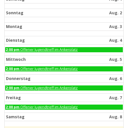
Sonntag
Aug. 2
Montag
Aug. 3
Dienstag
Aug. 4
Dienstag,
2:00 pm
Offener Jugendtreff im Ankerplatz
August
4th
Mittwoch
Aug. 5
2026
Mittwoch,
2:00 pm
Offener Jugendtreff im Ankerplatz
August
5th
Donnerstag
Aug. 6
2026
Donnerstag,
2:00 pm
Offener Jugendtreff im Ankerplatz
August
6th
Freitag
Aug. 7
2026
Freitag,
2:00 pm
Offener Jugendtreff im Ankerplatz
August
7th
Samstag
Aug. 8
2026