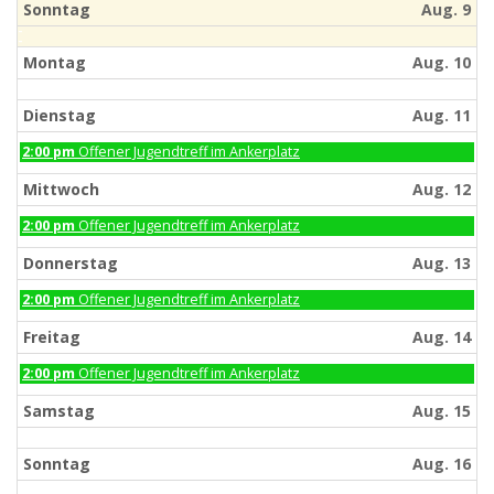
Sonntag
Aug. 9
Montag
Aug. 10
Dienstag
Aug. 11
Dienstag,
2:00 pm
Offener Jugendtreff im Ankerplatz
August
11th
Mittwoch
Aug. 12
2026
Mittwoch,
2:00 pm
Offener Jugendtreff im Ankerplatz
August
12th
Donnerstag
Aug. 13
2026
Donnerstag,
2:00 pm
Offener Jugendtreff im Ankerplatz
August
13th
Freitag
Aug. 14
2026
Freitag,
2:00 pm
Offener Jugendtreff im Ankerplatz
August
14th
Samstag
Aug. 15
2026
Sonntag
Aug. 16