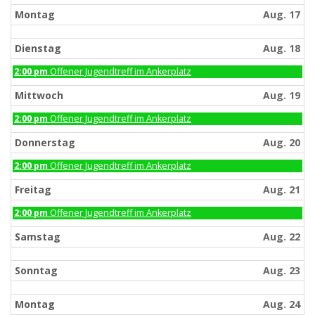
Montag
Aug. 17
Dienstag
Aug. 18
Dienstag,
2:00 pm
Offener Jugendtreff im Ankerplatz
August
18th
Mittwoch
Aug. 19
2026
Mittwoch,
2:00 pm
Offener Jugendtreff im Ankerplatz
August
19th
Donnerstag
Aug. 20
2026
Donnerstag,
2:00 pm
Offener Jugendtreff im Ankerplatz
August
20th
Freitag
Aug. 21
2026
Freitag,
2:00 pm
Offener Jugendtreff im Ankerplatz
August
21st
Samstag
Aug. 22
2026
Sonntag
Aug. 23
Montag
Aug. 24