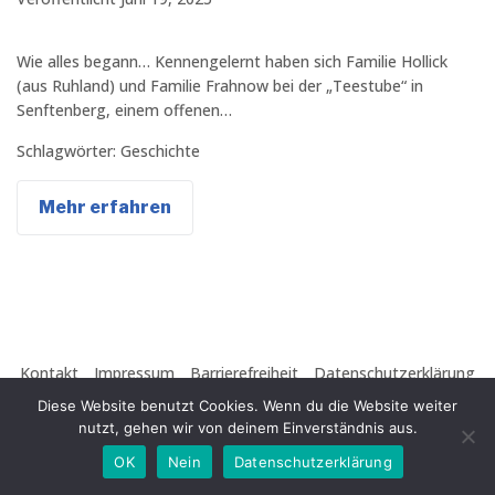
Wie alles begann… Kennengelernt haben sich Familie Hollick
(aus Ruhland) und Familie Frahnow bei der „Teestube“ in
Senftenberg, einem offenen…
Schlagwörter:
Geschichte
Mehr erfahren
Kontakt
Impressum
Barrierefreiheit
Datenschutzerklärung
Copyright © 2026 CVJM-Ruhland e.V.
Diese Website benutzt Cookies. Wenn du die Website weiter
nutzt, gehen wir von deinem Einverständnis aus.
OK
Nein
Datenschutzerklärung
Facebook
Twitter
Instagram
Youtube