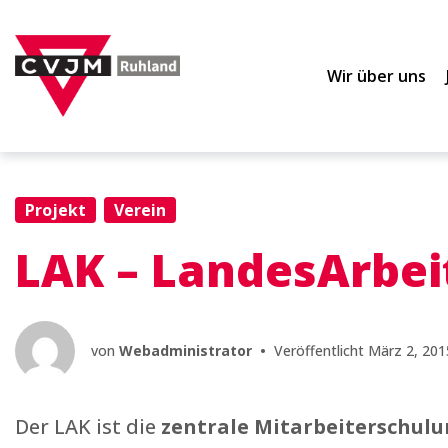
Zur
Zum
Zum
Hauptnavigation
Inhalt
Footer
springen
springen
springen
Wir über uns
Projekt
Verein
LAK – LandesArbei
von
Webadministrator
•
Veröffentlicht
März 2, 201
Der LAK ist die
zentrale Mitarbeiterschulu