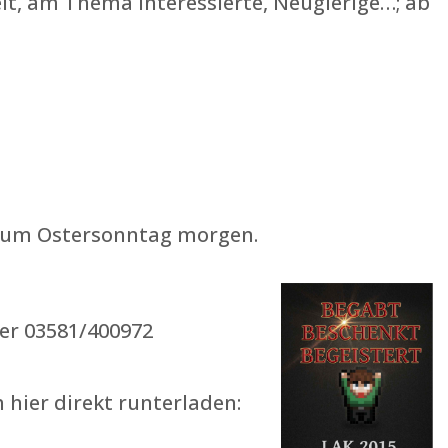
it, am Thema Interessierte, Neugierige…; ab
zum Ostersonntag morgen.
ter
03581/400972
hier direkt runterladen: