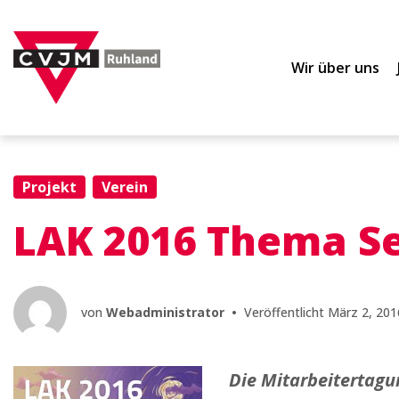
Zur
Zum
Zum
Hauptnavigation
Inhalt
Footer
springen
springen
springen
Wir über uns
Projekt
Verein
LAK 2016 Thema S
von
Webadministrator
•
Veröffentlicht
März 2, 201
Die Mitarbeitertagun