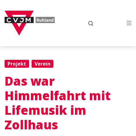
Zur
Zum
Zum
Hauptnavigation
Inhalt
Footer
springen
springen
springen
Projekt
Verein
Das war
Himmelfahrt mit
Lifemusik im
Zollhaus