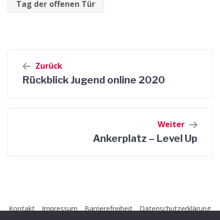
Tag der offenen Tür
Beitrags-
Zurück
Navigation
Rückblick Jugend online 2020
Weiter
Ankerplatz – Level Up
Kontakt
Impressum
Barrierefreiheit
Datenschutzerklärung