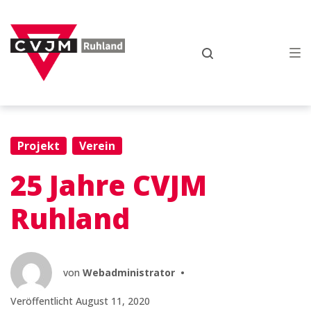
Zur
Zum
Zum
Hauptnavigation
Inhalt
Footer
springen
springen
springen
Projekt
Verein
25 Jahre CVJM
Ruhland
von
Webadministrator
•
Veröffentlicht
August 11, 2020